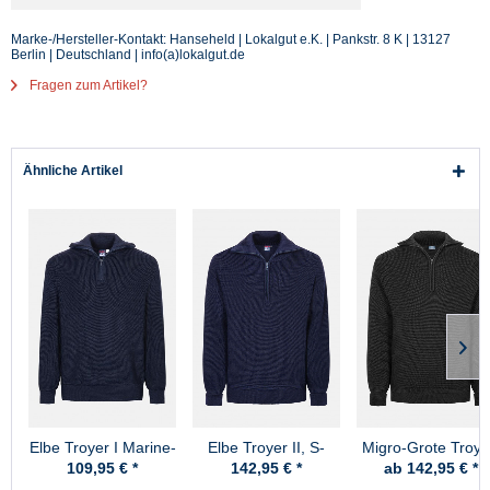
Marke-/Hersteller-Kontakt: Hanseheld | Lokalgut e.K. | Pankstr. 8 K | 13127
Berlin | Deutschland | info(a)lokalgut.de
Fragen zum Artikel?
Ähnliche Artikel
Elbe Troyer I Marine-
Elbe Troyer II, S-
Migro-Grote Troye
Blau
Skipper Marine-Blau
Schurwolle -
109,95 € *
142,95 € *
ab 142,95 € *
Schwarz