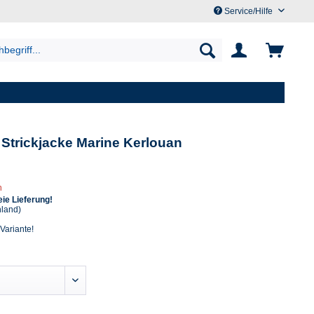
Service/Hilfe
Strickjacke Marine Kerlouan
n
ie Lieferung!
hland)
 Variante!