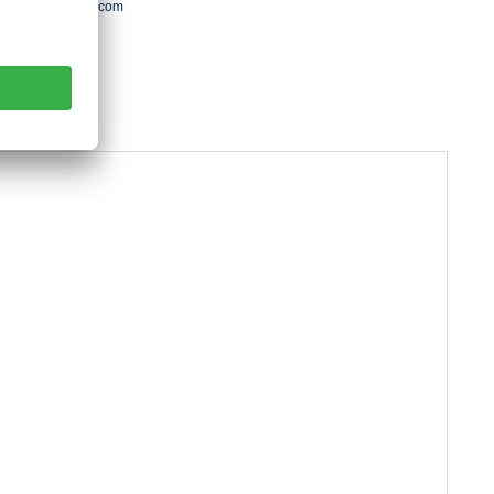
ntact(a)armorlux.com