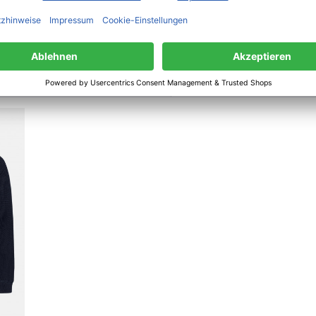
Louison Bobet ZI de Kerdroniou Ouest | 29556 Quimper Cedex 9 | Frankreich | co
haben sich ebenfalls angesehen