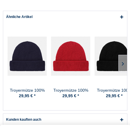
Ähnliche Artikel
Troyermütze 100%
Troyermütze 100%
Troyermütze 100
Schurwolle
Schurwolle
Schurwolle
29,95 € *
29,95 € *
29,95 € *
Hanseheld -
Hanseheld -
Hanseheld -
Strickmütze aus
Strickmütze aus
Strickmütze aus
Wolle - Marine
Wolle - Rot
Wolle - Schwarz
Kunden kauften auch