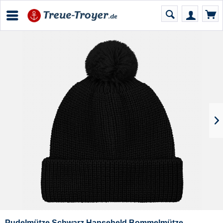
Pudelmütze Schwarz Hanseheld Bommelmütze